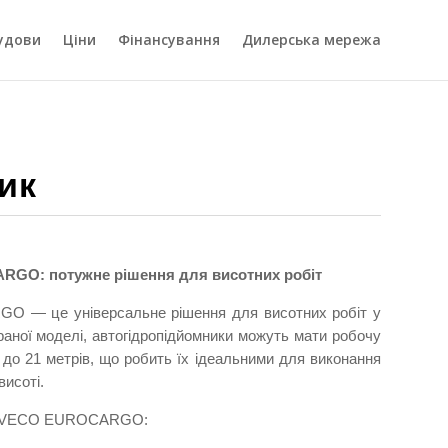
удови
Ціни
Фінансування
Дилерська мережа
ик
RGO: потужне рішення для висотних робіт
GO — це універсальне рішення для висотних робіт у
раної моделі, автогідропідйомники можуть мати робочу
14 до 21 метрів, що робить їх ідеальними для виконання
висоті.
азі IVECO EUROCARGO: