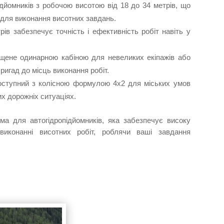
ідйомників з робочою висотою від 18 до 34 метрів, що
для виконання висотних завдань.
трів забезпечує точність і ефективність робіт навіть у
щене одинарною кабіною для невеликих екіпажів або
игад до місць виконання робіт.
упний з колісною формулою 4х2 для міських умов
их дорожніх ситуаціях.
для автогідропідйомників, яка забезпечує високу
и виконанні висотних робіт, роблячи ваші завдання