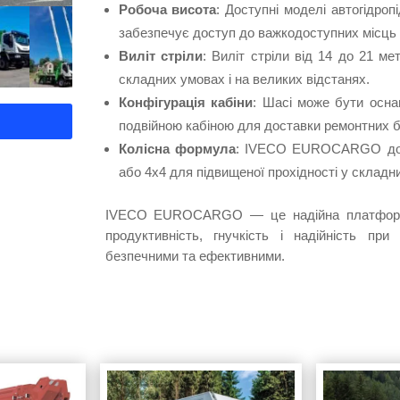
Робоча висота
: Доступні моделі автогідроп
забезпечує доступ до важкодоступних місць 
Виліт стріли
: Виліт стріли від 14 до 21 ме
складних умовах і на великих відстанях.
Конфігурація кабіни
: Шасі може бути осна
подвійною кабіною для доставки ремонтних бр
Колісна формула
: IVECO EUROCARGO дост
або 4х4 для підвищеної прохідності у складн
IVECO EUROCARGO — це надійна платформа 
продуктивність, гнучкість і надійність пр
безпечними та ефективними.