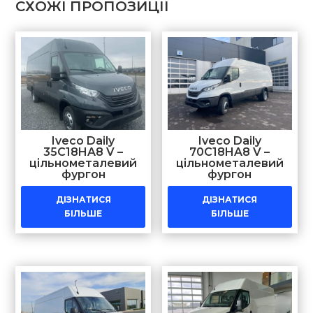
СХОЖІ ПРОПОЗИЦІЇ
Iveco Daily
Iveco Daily
35C18HA8 V –
70C18HA8 V –
цільнометалевий
цільнометалевий
фургон
фургон
ДІЗНАТИСЯ
ДІЗНАТИСЯ
БІЛЬШЕ
БІЛЬШЕ