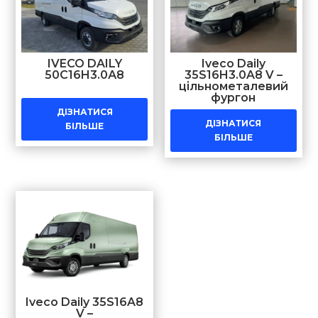
IVECO DAILY
Iveco Daily
50C16H3.0А8
35S16H3.0A8 V –
цільнометалевий
фургон
ДІЗНАТИСЯ
ДІЗНАТИСЯ
БІЛЬШЕ
БІЛЬШЕ
Iveco Daily 35S16A8
V –