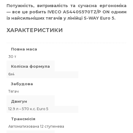
Потужність, витривалість та сучасна ергономіка
— все це робить IVECO AS440S570TZ/P ON одним
із найсильніших тягачів у лінійці S-WAY Euro 5.
ХАРАКТЕРИСТИКИ
Повна маса
30 т
Колісна формула
6х4
Забудова
Тягач
Двигун
12.9 л – 570 к.с. Euro 5
Трансмісія
Автоматизована 12 ступенева