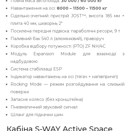
Повна маса автопоїзда:
30 000 / 60 000 кг
Навантаження на осі:
8000 – 11500 – 11500 кг
Сідельно-зчепний пристрій JOST™, висота 185 мм +
плита 40 мм, шкворінь 2″
Посилена передня підвіска: параболічні ресори, 9 т
Паливний бак 540 л (алюмінієвий), праворуч
Коробка відбору потужності (PTO) ZF NH/4C
Модуль Expansion Module для взаємодії з
надбудовою
Система стабілізації ESP
Індикатор навантажень на осі (тягач + напівпричіп)
Rocking Mode — режим розгойдування на слизькій
поверхні
Запасне колесо (без кронштейна)
Пневматичний звуковий сигнал
Шланг для підкачки шин
Кабіна S-WAY Active Space