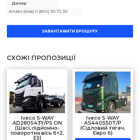
Дилер
Amako (Київ) 0 (800) 30 72 30
ЗАВАНТАЖИТИ БРОШУРУ
СХОЖІ ПРОПОЗИЦІЇ
Iveco S-WAY
Iveco S-WAY
AD280S43Y/PS ON
AS440S50T/P
(Шасі, підйомно-
(Сідловий тягач,
поворотна вісь 6×2,
Євро 6)
Е5)