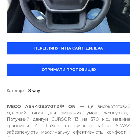
ПЕРЕГЛЯНУТИ НА САЙТІ ДИЛЕРА
ОТРИМАТИ ПРОПОЗИЦІЮ
Категорія:
S-way
IVECO AS440S570TZ/P ON
— це високотяговий
сідловий тягач для змішаних умов експлуатації.
Потужний двигун CURSOR 13 на 570 к.с., надійна
трансмісія ZF TraXon та сучасна кабіна S-WAY
забезпечують максимальну ефективність, комфорт і