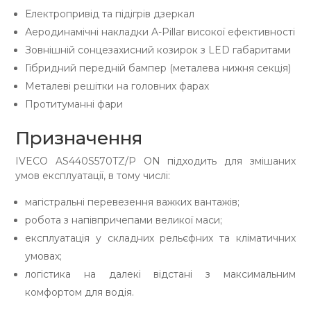
Електропривід та підігрів дзеркал
Аеродинамічні накладки A-Pillar високої ефективності
Зовнішній сонцезахисний козирок з LED габаритами
Гібридний передній бампер (металева нижня секція)
Металеві решітки на головних фарах
Протитуманні фари
Призначення
IVECO AS440S570TZ/P ON підходить для змішаних
умов експлуатації, в тому числі:
магістральні перевезення важких вантажів;
робота з напівпричепами великої маси;
експлуатація у складних рельєфних та кліматичних
умовах;
логістика на далекі відстані з максимальним
комфортом для водія.