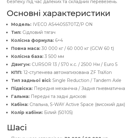
безпеку під час далеких та складних перевезень.
Основні характеристики
Модель:
IVECO AS440S570TZ/P ON
Тип:
Сідловий тягач
Колісна формула:
6×4
Повна маса:
30 000 кг / 60 000 кг (GCW 60 t)
Колісна база:
3 500 мм
Двигун:
CURSOR 13 / 570 к.с. / 2500 Нм / Euro 5
КПП:
12-ступенева автоматизована ZF TraXon
Тип задньої вісі:
Single Reduction / Tandem Axle
Підвіска:
Передня механічна / Задня пневматична
Гальма:
Передні та задні дискові
Кабіна:
Спальна, S-WAY Active Space (високий дах)
Колір кабіни:
Білий (50105)
Шасі