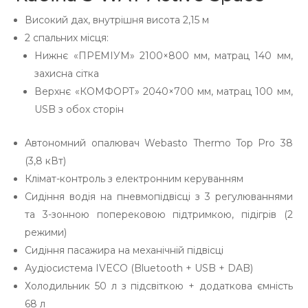
Високий дах, внутрішня висота 2,15 м
2 спальних місця:
Нижнє «ПРЕМІУМ» 2100×800 мм, матрац 140 мм,
захисна сітка
Верхнє «КОМФОРТ» 2040×700 мм, матрац 100 мм,
USB з обох сторін
Автономний опалювач Webasto Thermo Top Pro 38
(3,8 кВт)
Клімат-контроль з електронним керуванням
Сидіння водія на пневмопідвісці з 3 регулюваннями
та 3-зонною поперековою підтримкою, підігрів (2
режими)
Сидіння пасажира на механічній підвісці
Аудіосистема IVECO (Bluetooth + USB + DAB)
Холодильник 50 л з підсвіткою + додаткова ємність
68 л