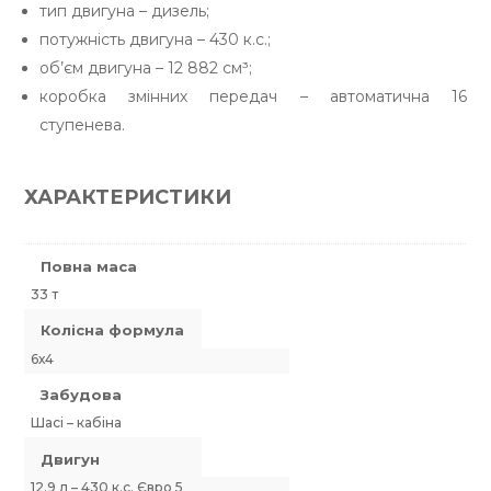
тип двигуна – дизель;
потужність двигуна – 430 к.с.;
об’єм двигуна – 12 882 см³;
коробка змінних передач – автоматична 16
ступенева.
ХАРАКТЕРИСТИКИ
Повна маса
33 т
Колісна формула
6х4
Забудова
Шасі – кабіна
Двигун
12.9 л – 430 к.с. Євро 5