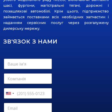
шасі, фургони, магістральні тягачі, дорожні і
позашляхові автомобілі. Крім цього, підприємство
займається поставками всіх необхідних запчастин і
наданням сервісних послуг через розгалужену
дилерську мережу.
ЗВ'ЯЗОК З НАМИ
К
В
о
а
м
ш
е
е
К
н
і
о
т
м
м
а
'
п
р
К
я
а
L
о
U
*
н
a
н
n
і
y
т
E
i
я
o
а
m