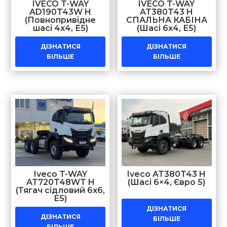
IVECO T-WAY
IVECO T-WAY
AD190T43W H
AT380T43 H
(Повнопривідне
СПАЛЬНА КАБІНА
шасі 4х4, Е5)
(Шасі 6х4, Е5)
ДІЗНАТИСЯ
ДІЗНАТИСЯ
БІЛЬШЕ
БІЛЬШЕ
Iveco T-WAY
Iveco AT380T43 H
AT720T48WT H
(Шасі 6×4, Євро 5)
(Тягач сідловий 6х6,
Е5)
ДІЗНАТИСЯ
ДІЗНАТИСЯ
БІЛЬШЕ
БІЛЬШЕ