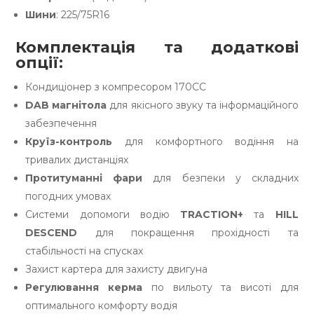
Шини
: 225/75R16
Комплектація та додаткові
опції:
Кондиціонер з компресором 170СС
DAB магнітола
для якісного звуку та інформаційного
забезпечення
Круїз-контроль
для комфортного водіння на
тривалих дистанціях
Протитуманні фари
для безпеки у складних
погодних умовах
Системи допомоги водію
TRACTION+
та
HILL
DESCEND
для покращення прохідності та
стабільності на спусках
Захист картера для захисту двигуна
Регулювання керма
по вильоту та висоті для
оптимального комфорту водія