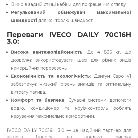
Вікно в задній стінці кабіни для покращення огляду
Регульований обмежувач максимальної
швидкості
для контролю швидкості
Переваги IVECO DAILY 70C16H
3.0:
Висока вантажопідйомність
: До 4 836 кг, що
дозволяє використовувати шасі для різних видів
комерційних перевезень.
Економічність та екологічність
: Двигун Євро VI
забезпечує низький рівень викидів та оптимальну
витрату палива.
Комфорт та безпека
: Сучасні системи допомоги
водію, кондиціонер та круїз-контроль роблять
керування максимально комфортним.
IVECO DAILY 70C16H 3.0 — це надійний партнер для
вашого бізнесу, що поєднує високу