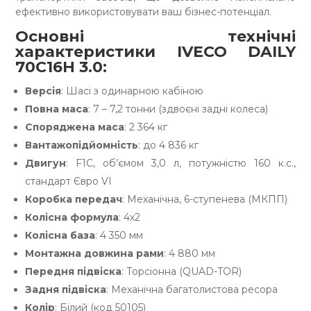
ефективно використовувати ваш бізнес-потенціал.
Основні технічні
характеристики IVECO DAILY
70C16H 3.0:
Версія
: Шасі з одинарною кабіною
Повна маса
: 7 – 7,2 тонни (здвоєні задні колеса)
Споряджена маса
: 2 364 кг
Вантажопідйомність
: до 4 836 кг
Двигун
: F1C, об’ємом 3,0 л, потужністю 160 к.с.,
стандарт Євро VI
Коробка передач
: Механічна, 6-ступенева (МКПП)
Колісна формула
: 4х2
Колісна база
: 4 350 мм
Монтажна довжина рами
: 4 880 мм
Передня підвіска
: Торсіонна (QUAD-TOR)
Задня підвіска
: Механічна багатолистова ресора
Колір
: Білий (код 50105)