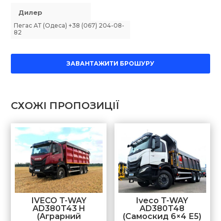
Дилер
Пегас АТ (Одеса) +38 (067) 204-08-
82
ЗАВАНТАЖИТИ БРОШУРУ
СХОЖІ ПРОПОЗИЦІЇ
IVECO T-WAY
Iveco T-WAY
AD380T43 H
AD380T48
(Аграрний
(Самоскид 6×4 Е5)