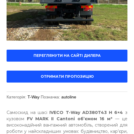
ПЕРЕГЛЯНУТИ НА САЙТІ ДИЛЕРА
ОТРИМАТИ ПРОПОЗИЦІЮ
Категорія:
T-Way
Позначка:
autoline
Самоскид на шасі
IVECO T-Way AD380T43 H 6×4
з
кузовом
FV MARK II Cantoni об’ємом 16 м³
— це
високонадійний вантажний автомобіль, створений для
роботи у найскладніших умовах: будівництво, кар’єри,