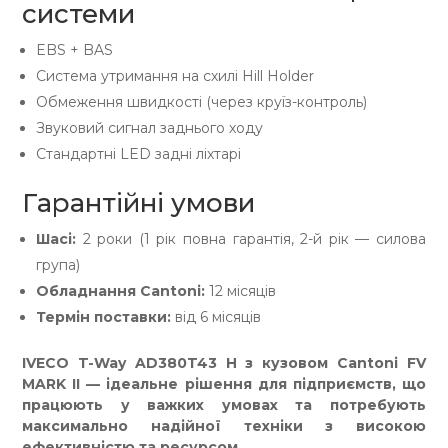
системи
EBS + BAS
Система утримання на схилі Hill Holder
Обмеження швидкості (через круїз-контроль)
Звуковий сигнал заднього ходу
Стандартні LED задні ліхтарі
Гарантійні умови
Шасі:
2 роки (1 рік повна гарантія, 2-й рік — силова
група)
Обладнання Cantoni:
12 місяців
Термін поставки:
від 6 місяців
IVECO T-Way AD380T43 H з кузовом Cantoni FV
MARK II — ідеальне рішення для підприємств, що
працюють у важких умовах та потребують
максимально надійної техніки з високою
ефективністю та ресурсом.