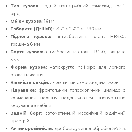
Тип кузова:
задній напівтрубний самоскид (half-
pipe)
Об’єм кузова:
16 м³
Габарити (Д×Ш×В):
5450 × 2500 × 1380 мм
Підлога кузова:
антиабразивна сталь HB450,
товщина 8 мм
Борти кузова:
антиабразивна сталь HB450, товщина
5 мм
Форма кузова:
напівкругла half-pipe для легкого
розвантаження
Кількість секцій:
3-секційний самоскидний кузов
Гідравліка:
фронтальний телескопічний циліндр з
хромованим першим подовжувачем; пневматичне
керування з кабіни
Задній борт:
автоматичний механічний відчіпний
пристрій
Антикорозійність:
дробоструминна обробка SA 2.5,