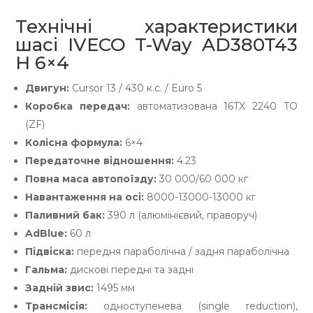
Технічні характеристики
шасі IVECO T-Way AD380T43
H 6×4
Двигун:
Cursor 13 / 430 к.с. / Euro 5
Коробка передач:
автоматизована 16TX 2240 TO
(ZF)
Колісна формула:
6×4
Передаточне відношення:
4.23
Повна маса автопоїзду:
30 000/60 000 кг
Навантаження на осі:
8000-13000-13000 кг
Паливний бак:
390 л (алюмінієвий, праворуч)
AdBlue:
60 л
Підвіска:
передня параболічна / задня параболічна
Гальма:
дискові передні та задні
Задній звис:
1495 мм
Трансмісія:
одноступенева (single reduction),