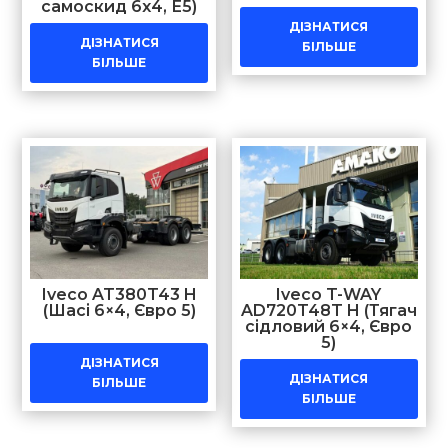
самоскид 6х4, Е5)
ДІЗНАТИСЯ
ДІЗНАТИСЯ
БІЛЬШЕ
БІЛЬШЕ
Iveco AT380T43 H
Iveco T-WAY
(Шасі 6×4, Євро 5)
AD720T48T H (Тягач
сідловий 6×4, Євро
5)
ДІЗНАТИСЯ
ДІЗНАТИСЯ
БІЛЬШЕ
БІЛЬШЕ