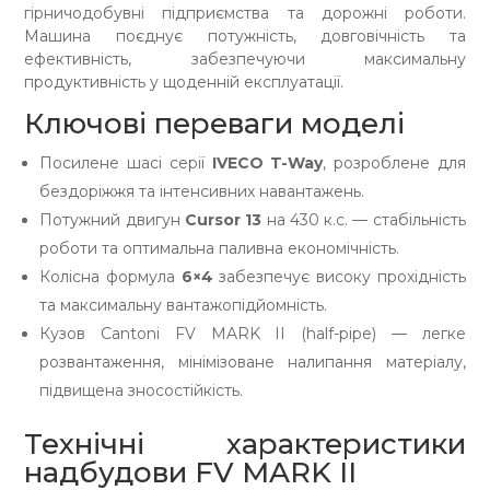
гірничодобувні підприємства та дорожні роботи.
Машина поєднує потужність, довговічність та
ефективність, забезпечуючи максимальну
продуктивність у щоденній експлуатації.
Ключові переваги моделі
Посилене шасі серії
IVECO T-Way
, розроблене для
бездоріжжя та інтенсивних навантажень.
Потужний двигун
Cursor 13
на 430 к.с. — стабільність
роботи та оптимальна паливна економічність.
Колісна формула
6×4
забезпечує високу прохідність
та максимальну вантажопідйомність.
Кузов Cantoni FV MARK II (half-pipe) — легке
розвантаження, мінімізоване налипання матеріалу,
підвищена зносостійкість.
Технічні характеристики
надбудови FV MARK II