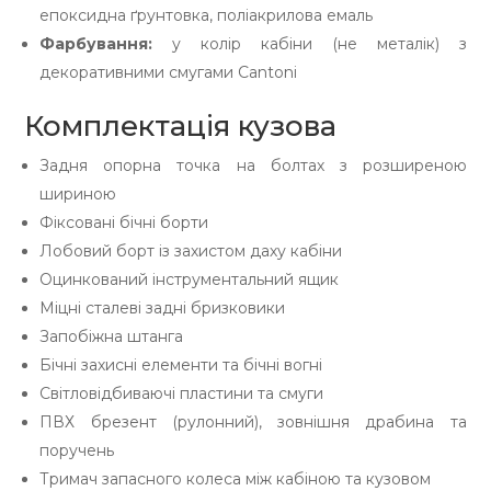
епоксидна ґрунтовка, поліакрилова емаль
Фарбування:
у колір кабіни (не металік) з
декоративними смугами Cantoni
Комплектація кузова
Задня опорна точка на болтах з розширеною
шириною
Фіксовані бічні борти
Лобовий борт із захистом даху кабіни
Оцинкований інструментальний ящик
Міцні сталеві задні бризковики
Запобіжна штанга
Бічні захисні елементи та бічні вогні
Світловідбиваючі пластини та смуги
ПВХ брезент (рулонний), зовнішня драбина та
поручень
Тримач запасного колеса між кабіною та кузовом