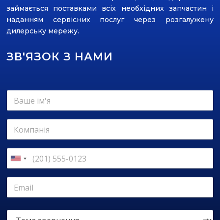
займається поставками всіх необхідних запчастин і
наданням сервісних послуг через розгалужену
дилерську мережу.
ЗВ'ЯЗОК З НАМИ
В
а
ш
е
К
і
о
м
м
'
п
К
я
а
о
U
*
н
н
n
т
і
т
E
i
е
я
а
m
л
t
к
a
е
e
т
i
т
Т
ф
н
l
d
е